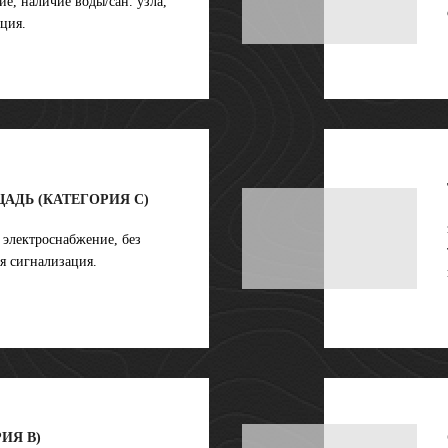
е, наличие воды/сан. узла,
ция.
АДЬ (КАТЕГОРИЯ C)
 электроснабжение, без
я сигнализация.
ИЯ B)