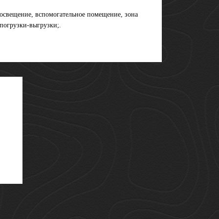
освещение, вспомогательное помещение, зона
погрузки-выгрузки;.